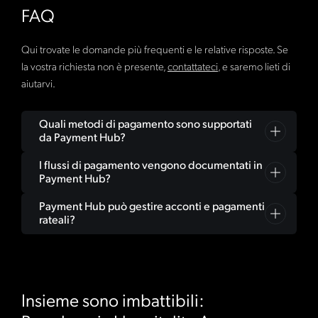
FAQ
Qui trovate le domande più frequenti e le relative risposte. Se
la vostra richiesta non è presente,
contattateci
, e saremo lieti di
aiutarvi.
Quali metodi di pagamento sono supportati
da Payment Hub?
I flussi di pagamento vengono documentati in
Payment Hub copre tutti i metodi di pagamento più
Payment Hub?
diffusi, dai bonifici bancari e le carte di credito a PayPal,
Google Pay e Apple Pay. Su richiesta è possibile
Payment Hub può gestire acconti e pagamenti
Sì, Payment Hub offre una panoramica completa. Tutte
integrare altri fornitori in modo personalizzato.
rateali?
le transazioni vengono registrate, in modo che i
pagamenti possano essere tracciati e analizzati in
Sì, in modo flessibile e semplice. Payment Hub
qualsiasi momento.
consente di effettuare acconti, pagamenti rateali e il
saldo finale, proprio come desiderate voi e i vostri
Insieme sono imbattibili:
ospiti.