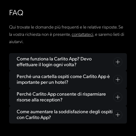
FAQ
Qui trovate le domande più frequenti e le relative risposte. Se
la vostra richiesta non è presente,
contattateci
, e saremo lieti di
aiutarvi.
Come funziona la Carlito App? Devo
effettuare il login ogni volta?
Perché una cartella ospiti come Carlito App è
No. Finché lasciate aperta la scheda, rimarrete
importante per un hotel?
connessi. Se chiudete la scheda, alla visita successiva
sarà necessario effettuare nuovamente il login.
Perché Carlito App consente di risparmiare
Perché Carlito App è più di una semplice cartella ospiti
Semplice, sicuro e sempre pronto all'uso!
risorse alla reception?
digitale: è un centro informazioni, un assistente alle
vendite e una piattaforma di servizi tutto in uno. Gli
Come aumentare la soddisfazione degli ospiti
Perché Carlito App risponde a molte domande prima
ospiti trovano tutte le informazioni importanti in un
con Carlito App?
ancora che arrivino alla reception. Che si tratti di orari
unico posto, in formato digitale e aggiornate. Per gli
della colazione, offerte spa o pacchetti per escursioni: i
Accogliendo gli ospiti in modo digitale. Con un
hotel questo significa meno carta, meno domande e
vostri ospiti trovano le informazioni in modo autonomo