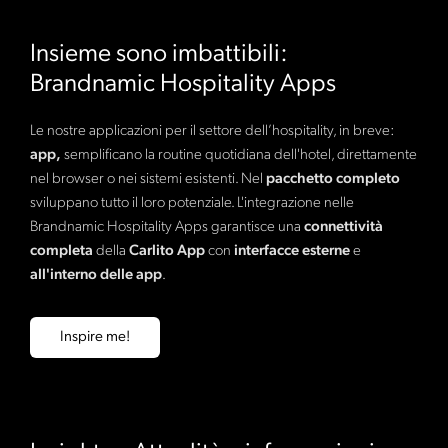
funzionamento intuitivo, contenuti multilingue e
più tempo per le cose essenziali.
e aggiornato sul proprio dispositivo. In questo modo
consigli personalizzati. Carlito App accompagna i vostri
riducete le richieste di informazioni, alleggerite il carico
Insieme sono imbattibili:
ospiti dal check-in alla partenza, li informa, li ispira e li
di lavoro del team e ottimizzate i vostri processi.
orienta. Il risultato: un soggiorno rilassante e una
Brandnamic Hospitality Apps
valutazione migliore.
Le nostre applicazioni per il settore dell’hospitality, in breve:
app,
semplificano la routine quotidiana dell'hotel, direttamente
nel browser o nei sistemi esistenti. Nel
pacchetto completo
sviluppano tutto il loro potenziale. L'integrazione nelle
Brandnamic Hospitality Apps garantisce una
connettività
completa
della
Carlito App
con
interfacce esterne
e
all'interno delle app
.
Inspire me!