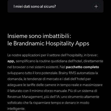
bidirezionale dei dati senza soluzione di continuità.
disdire in qualsiasi momento. Naturalmente offriamo
vostro hotel o altra attività. La cosa migliore? Eddie
La maggior parte delle strutture ricettive può iniziare a
I miei dati sono al sicuro?
Contattateci se il vostro PMS non è elencato.
anche piani annuali con uno sconto per tutti coloro che
impara da ogni vostra decisione, diventa sempre più
interagire con Eddie, l’agente IA di Brainy, già entro 24–
preferiscono una durata più lunga.
intelligente nel tempo e si adatta sempre meglio alla
48 ore: non chiacchierando, ma ricevendo analisi
Sì, con Brainy RMS la sicurezza è la nostra massima
vostra strategia.
concrete e orientate ai risultati. L'approccio API-First del
priorità. Utilizziamo la crittografia di livello aziendale,
Brainy Revenue Management System consente
effettuiamo regolari audit di sicurezza e rispettiamo il
Insieme sono imbattibili:
un'integrazione perfetta nei vostri sistemi esistenti. Vi
GDPR e altre normative sulla protezione dei dati. I vostri
accompagniamo in ogni fase, perché crediamo che la
dati vengono archiviati in modo sicuro in data center
le Brandnamic Hospitality Apps
tecnologia debba lavorare per voi e non il contrario.
situati nell'UE.
Le nostre applicazioni per il settore dell’hospitality, in breve:
app,
semplificano la routine quotidiana dell'hotel, direttamente
nel browser o nei sistemi esistenti. Nel
pacchetto completo
sviluppano tutto il loro potenziale. Brainy RMS automatizza la
domanda, le tendenze di mercato e i dati dell’hotel per
adeguare le tariffe delle camere in tempo reale e massimizzare
il fatturato con il minimo sforzo manuale. Più di un sistema di
Revenue Management, più dell’IA: uno strumento altamente
sofisticato che fa risparmiare tempo e denaro in modo
intelligente.