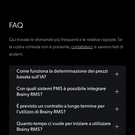
FAQ
Qui trovate le domande più frequenti e le relative risposte. Se
la vostra richiesta non è presente,
contattateci
, e saremo lieti di
aiutarvi.
Come funziona la determinazione dei prezzi
basata sull'IA?
Con quali sistemi PMS è possibile integrare
Immaginate Brainy RMS ed Eddie come il cervello
Brainy RMS?
digitale della vostra struttura ricettiva. Il sistema di
gestione delle entrate Brainy AI analizza con l’agente IA,
È previsto un contratto a lungo termine per
Il sistema di gestione delle entrate Brainy può essere
che non solo pensa insieme a voi, ma impara e si
l’utilizzo di Brainy RMS?
integrato con la maggior parte dei sistemi PMS più
evolve, i vostri modelli di prenotazione, i prezzi dei
diffusi, tra cui Cloudbeds, Mews, Opera, Protel e molti
Quanto tempo ci vuole per iniziare a utilizzare
No, tutti i nostri piani sono disdicibili mensilmente e non
vostri concorrenti, gli eventi locali e la domanda di
altri. La nostra API consente una sincronizzazione
Brainy RMS?
richiedono alcun impegno a lungo termine. Potete
mercato per consigliarvi i prezzi dinamici ottimali per il