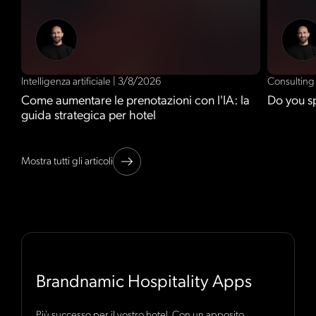
Intelligenza artificiale
|
3/8/2026
Consultin
Come aumentare le prenotazioni con l'IA: la
Do you s
guida strategica per hotel
Mostra tutti gli articoli
Brandnamic Hospitality Apps
Più successo per il vostro hotel. Con un apposito