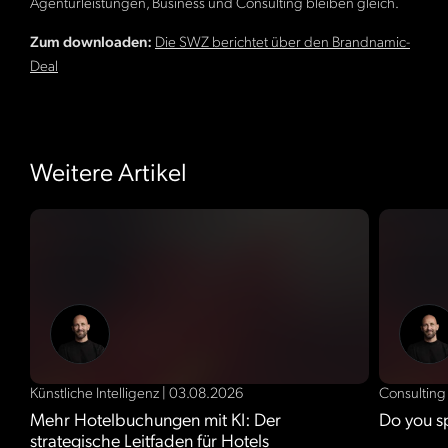
Agenturleistungen, Business und Consulting bleiben gleich.
Zum downloaden:
Die SWZ berichtet über den Brandnamic-
Deal
Weitere Artikel
Künstliche Intelligenz
|
03.08.2026
Consultin
Mehr Hotelbuchungen mit KI: Der
Do you s
strategische Leitfaden für Hotels