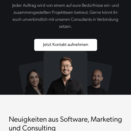
Durch das Arbeiten in einer einheitlichen grafischen
Jeder Auftrag wird von einem auf eure Bedürfnisse ein- und
Linie in Print und Web machen wir sie
zusammengestellten Projektteam betreut. Gerne könnt ihr
unverwechselbar.
euch unverbindlich mit unseren Consultants in Verbindung
setzen.
Jetzt Kontakt aufnehmen
Neuigkeiten aus Software, Marketing
und Consulting