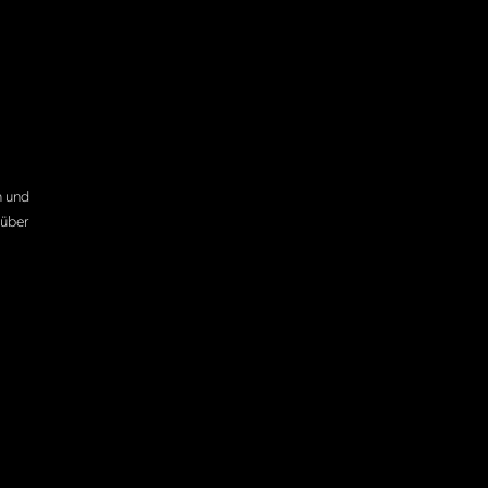
n und
 über