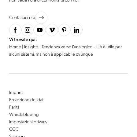
non vede l’ora di confrontarsi con voi.
Contattaci ora
Vi trovate qui:
Home
|
Insights
|
Tendenza verso l'analogico – L'IA è utile per
alcuni sistemi, ma non è applicabile ovunque
Imprint
Protezione dei dati
Parità
Whistleblowing
Impostazioni privacy
CGC
Sitemap