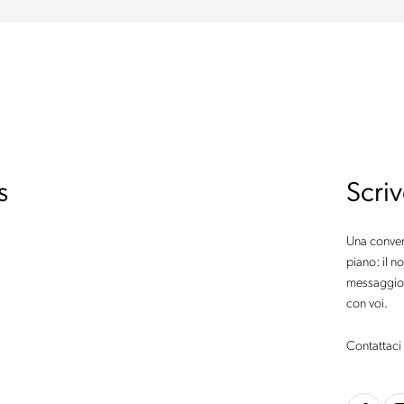
s
Scriv
Una conver
piano: il n
messaggio d
con voi.
Contattaci