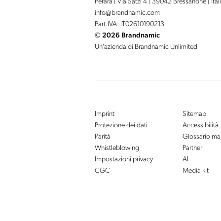
Perara | Via Satzl 4 | 39042 Bressanone | Ital
info@
brandnamic.
com
Part.IVA: IT02610190213
©
2026 Brandnamic
Un'azienda di Brandnamic Unlimited
Imprint
Sitemap
Protezione dei dati
Accessibilità
Parità
Glossario ma
Whistleblowing
Partner
Impostazioni privacy
AI
CGC
Media kit