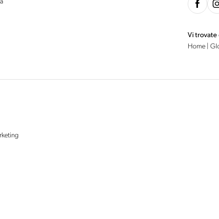
ia
Vi trovate
Home
|
Gl
rketing