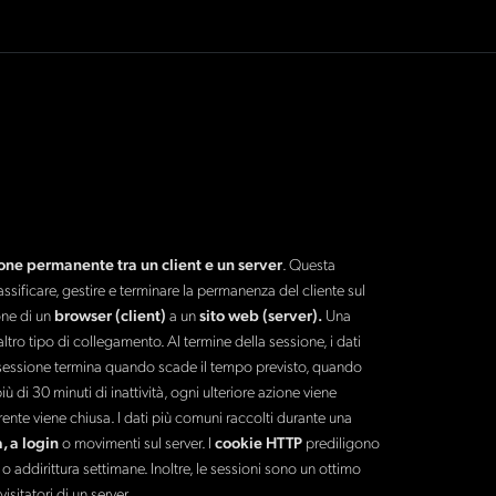
ne permanente tra un client e un server
. Questa
assificare, gestire e terminare la permanenza del cliente sul
one di un
browser (client)
a un
sito web (server).
Una
ltro tipo di collegamento. Al termine della sessione, i dati
a sessione termina quando scade il tempo previsto, quando
iù di 30 minuti di inattività, ogni ulteriore azione viene
nte viene chiusa. I dati più comuni raccolti durante una
, a login
o movimenti sul server. I
cookie HTTP
prediligono
o addirittura settimane. Inoltre, le sessioni sono un ottimo
sitatori di un server.