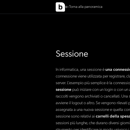
Torna alla panoramica
Sessione
In informatica, una sessione è
una connessio
connessione viene utilizzata per registrare, cl
server. L’esempio più semplice è la connessi
sessione
può iniziare con un login o con un a
raccolti vengono archiviati o cancellati. Un
avviene il logout o altro. Se vengono rilevati p
assegnata a una nuova sessione e quella corre
sessione sono relativi ai
carrelli della spesa
sessioni più lunghe, che durano diversi giorni 
strumento per identificare in modo univoco i vi