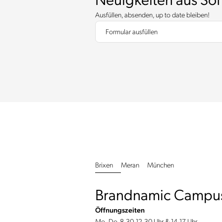
Neuigkeiten aus So
Ausfüllen, absenden, up to date bleiben!
Formular ausfüllen
Brixen
Meran
München
Brandnamic Campu
Öffnungszeiten
Mo.-Do. 8.30-12.30 Uhr & 14-17 Uhr