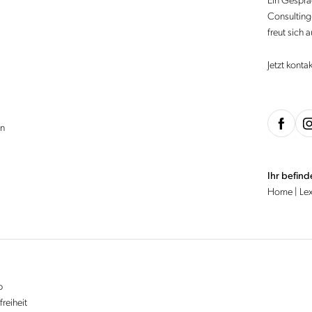
Ein Gesprä
Consulting-
freut sich 
Jetzt konta
en
Ihr befind
Home
|
Le
p
freiheit