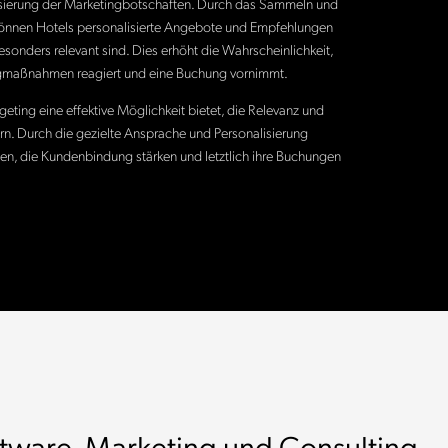
nalisierung der Marketingbotschaften. Durch das Sammeln und
können Hotels personalisierte Angebote und Empfehlungen
esonders relevant sind. Dies erhöht die Wahrscheinlichkeit,
ingmaßnahmen reagiert und eine Buchung vornimmt.
ting eine effektive Möglichkeit bietet, die Relevanz und
n. Durch die gezielte Ansprache und Personalisierung
hen, die Kundenbindung stärken und letztlich ihre Buchungen