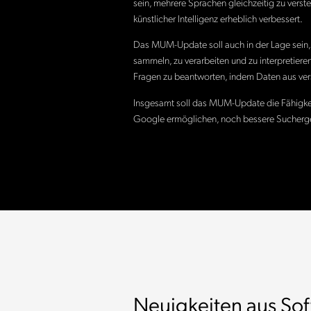
sein, mehrere Sprachen gleichzeitig zu verst
künstlicher Intelligenz erheblich verbessert.
Das MUM-Update soll auch in der Lage sein
sammeln, zu verarbeiten und zu interpretiere
Fragen zu beantworten, indem Daten aus ver
Insgesamt soll das MUM-Update die Fähigkeite
Google ermöglichen, noch bessere Sucherge
Neuigkeiten aus So