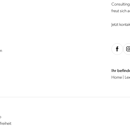
Consulting-
freut sich 
Jetzt konta
en
Ihr befind
Home
|
Le
p
freiheit