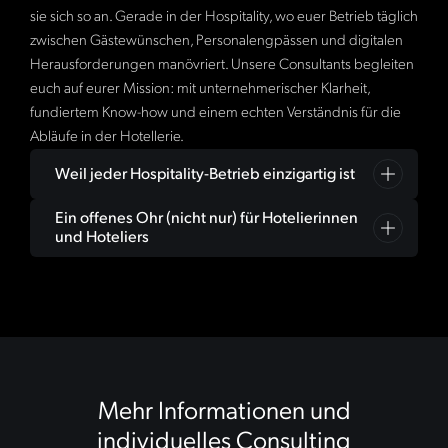
sie sich so an. Gerade in der Hospitality, wo euer Betrieb täglich
zwischen Gästewünschen, Personalengpässen und digitalen
Herausforderungen manövriert. Unsere Consultants begleiten
euch auf eurer Mission: mit unternehmerischer Klarheit,
fundiertem Know-how und einem echten Verständnis für die
Abläufe in der Hotellerie.
Weil jeder Hospitality-Betrieb einzigartig ist
Ein offenes Ohr (nicht nur) für Hotelierinnen
Was wir unter Hotelberatung
verstehen? Kein
und Hoteliers
Coaching von der Stange, sondern Consulting, das
eure individuelle Flughöhe berücksichtigt und euch
Unternehmensberatung für die Hotellerie beginnt mit
hilft, den Kurs zu halten. Ob
Zuhören. Was auf dem Papier funktioniert, scheitert oft
am Alltag. Deshalb entwickeln wir Lösungen, die sich in
Positionierung,
eurem Betrieb auch tatsächlich verwirklichen lassen.
Betriebsführung oder
Von der ersten Bestandsaufnahme bis zur Umsetzung
Hotelcoaching:
bleiben wir an eurer Seite, immer mit einem Blick fürs
Mehr Informationen und
Wir versetzen uns in euch hinein, analysieren die Ist-
Ganze.
individuelles Consulting
Situation und finden heraus, wo die Reise hingeht.